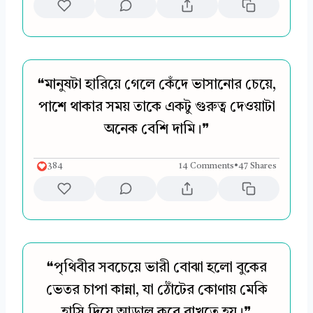
❝মানুষটা হারিয়ে গেলে কেঁদে ভাসানোর চেয়ে,
পাশে থাকার সময় তাকে একটু গুরুত্ব দেওয়াটা
অনেক বেশি দামি।❞
384
14 Comments
•
47 Shares
❝পৃথিবীর সবচেয়ে ভারী বোঝা হলো বুকের
ভেতর চাপা কান্না, যা ঠোঁটের কোণায় মেকি
হাসি দিয়ে আড়াল করে রাখতে হয়।❞