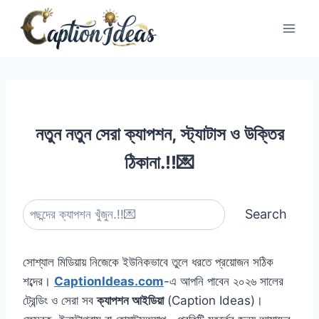
Skip
to
content
নতুন নতুন সেরা ক্যাপশন, স্ট্যাটাস ও উক্তির
ঠিকানা.!!💌
S
Search
e
a
সোশ্যাল মিডিয়ায় নিজেকে ইউনিকভাবে তুলে ধরতে প্রয়োজন সঠিক
r
শব্দের।
CaptionIdeas.com
-এ আপনি পাবেন ২০২৬ সালের
c
ট্রেন্ডিং ও সেরা সব
ক্যাপশন আইডিয়া
(Caption Ideas)।
h