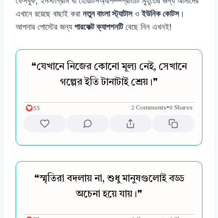
ফেসবুক, ইনস্টাগ্রাম বা হোয়াটসঅ্যাপ—প্রতিটি মুহূর্তের জন্য আমাদের
এখানে রয়েছে বাছাই করা
নতুন বাংলা স্ট্যাটাস
ও
ইউনিক কোটস
।
আপনার পোস্টের জন্য
পারফেক্ট ক্যাপশনটি
বেছে নিন এখনই!
❝যেখানে নিজের কোনো মূল্য নেই, সেখানে
গল্পের ইতি টানাটাই শ্রেয়।❞
55
2 Comments
•
0 Shares
❝স্মৃতিরা বদলায় না, শুধু মানুষগুলোই বড্ড
অচেনা হয়ে যায়।❞