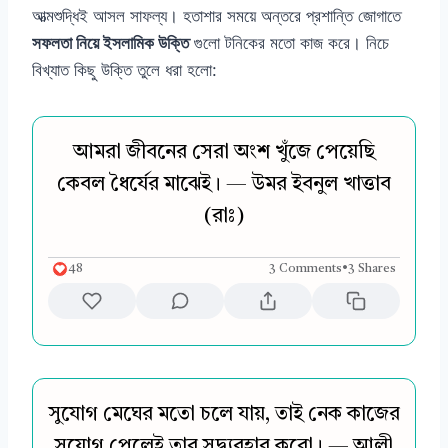
আত্মশুদ্ধিই আসল সাফল্য। হতাশার সময়ে অন্তরে প্রশান্তি জোগাতে
সফলতা নিয়ে ইসলামিক উক্তি
গুলো টনিকের মতো কাজ করে। নিচে
বিখ্যাত কিছু উক্তি তুলে ধরা হলো:
আমরা জীবনের সেরা অংশ খুঁজে পেয়েছি
কেবল ধৈর্যের মাঝেই। — উমর ইবনুল খাত্তাব
(রাঃ)
48
3 Comments
•
3 Shares
সুযোগ মেঘের মতো চলে যায়, তাই নেক কাজের
সুযোগ পেলেই তার সদ্ব্যবহার করো। — আলী