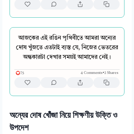
আজকের এই রঙিন পৃথিবীতে আমরা অন্যের
দোষ খুঁজতে এতটাই ব্যস্ত যে, নিজের ভেতরের
অন্ধকারটা দেখার সময়ই আমাদের নেই।
75
4 Comments
•
2 Shares
অন্যের দোষ খোঁজা নিয়ে শিক্ষণীয় উক্তি ও
উপদেশ